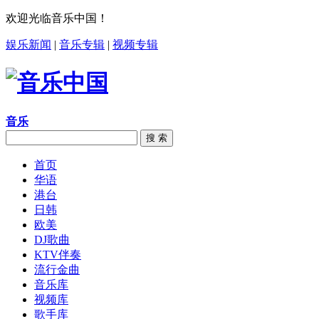
欢迎光临音乐中国！
娱乐新闻
|
音乐专辑
|
视频专辑
音乐
搜 索
首页
华语
港台
日韩
欧美
DJ歌曲
KTV伴奏
流行金曲
音乐库
视频库
歌手库