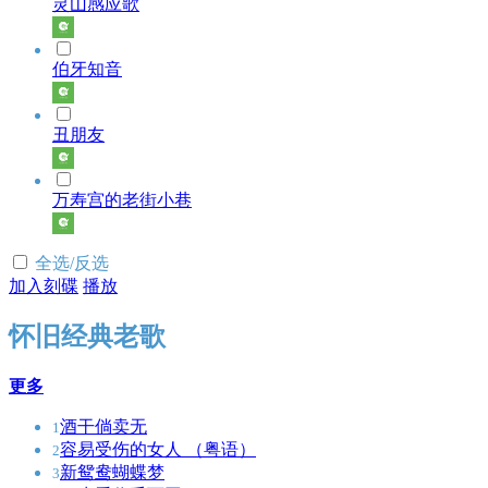
灵山感应歌
伯牙知音
丑朋友
万寿宫的老街小巷
全选/反选
加入刻碟
播放
怀旧经典老歌
更多
酒干倘卖无
1
容易受伤的女人 （粤语）
2
新鸳鸯蝴蝶梦
3