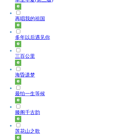
再唱我的祖国
多年以后遇见你
三百公里
海昏遗梦
最怕一生等候
滕阁千古韵
莲花山之歌