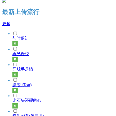
最新上传流行
更多
与时俱进
再见母校
异脉手足情
撕裂 (Tear)
比石头还硬的心
幸生华夏(第三版)