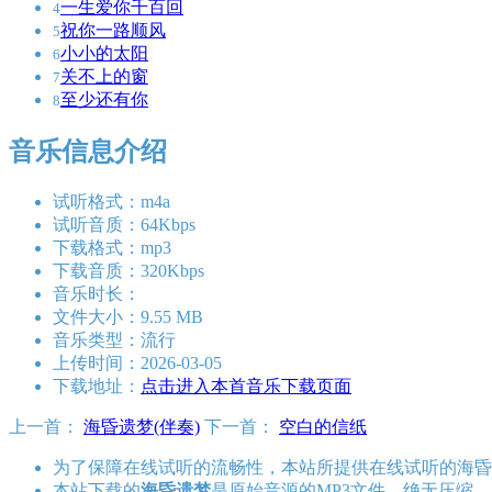
一生爱你千百回
4
祝你一路顺风
5
小小的太阳
6
关不上的窗
7
至少还有你
8
音乐信息介绍
试听格式：m4a
试听音质：64Kbps
下载格式：mp3
下载音质：320Kbps
音乐时长：
文件大小：9.55 MB
音乐类型：流行
上传时间：2026-03-05
下载地址：
点击进入本首音乐下载页面
上一首：
海昏遗梦(伴奏)
下一首：
空白的信纸
为了保障在线试听的流畅性，本站所提供在线试听的海昏
本站下载的
海昏遗梦
是原始音源的MP3文件，绝无压缩，比