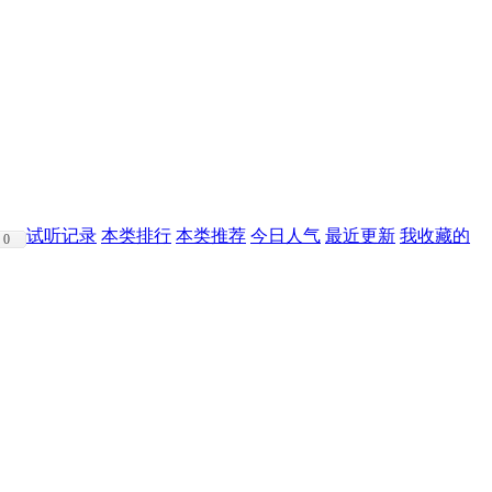
试听记录
本类排行
本类推荐
今日人气
最近更新
我收藏的
0