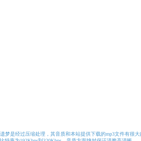
遗梦是经过压缩处理，其音质和本站提供下载的mp3文件有很大
特率为192Kbps到320Kbps，音质方面绝对保证清脆高清晰。