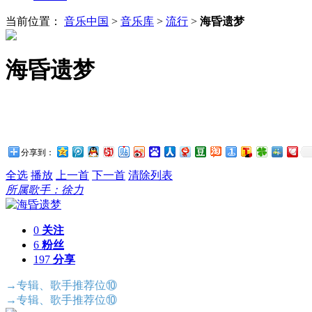
当前位置：
音乐中国
>
音乐库
>
流行
>
海昏遗梦
海昏遗梦
分享到：
全选
播放
上一首
下一首
清除列表
所属歌手：徐力
0
关注
6
粉丝
197
分享
→专辑、歌手推荐位⑩
→专辑、歌手推荐位⑩