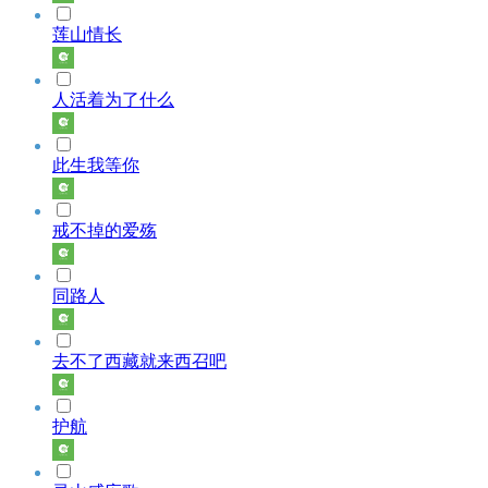
莲山情长
人活着为了什么
此生我等你
戒不掉的爱殇
同路人
去不了西藏就来西召吧
护航